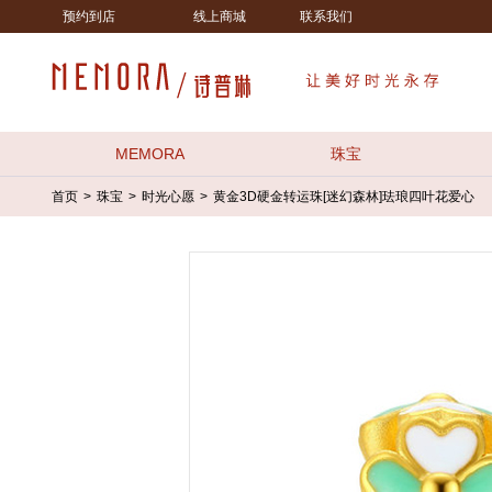
预约到店
线上商城
联系我们
MEMORA
珠宝
首页
珠宝
时光心愿
黄金3D硬金转运珠[迷幻森林]珐琅四叶花爱心
>
>
>