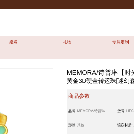
婚嫁
礼物
专属定制
MEMORA/诗普琳【
黄金3D硬金转运珠[迷幻
商品参数
品牌:
MEMORA/诗普琳
货号:
HP0
形状:
其他
镶嵌材质: