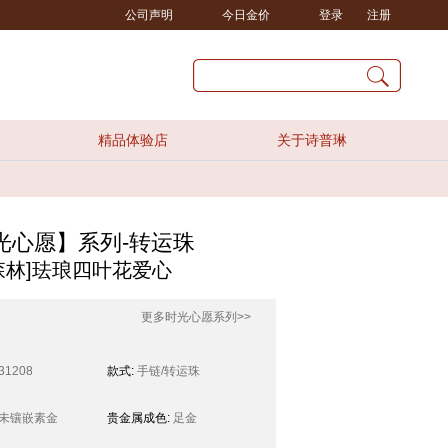
公司声明
今日金价
登录
注册
精品体验店
关于诗普琳
时光心愿】系列-转运珠
森林]珐琅四叶花爱心
更多时光心愿系列>>
31208
款式:
手链/转运珠
未镶嵌素金
贵金属成色:
足金