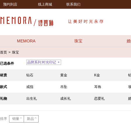
预约到店
线上商城
联系我们
MEMORA
珠宝
婚
首页
珠宝
>
品牌系列:时光印记
已选条件
材质
钻石
黄金
K金
款式
戒指
吊坠
耳饰
礼物
出生礼
成长礼
恋爱礼
排序
销量
新品