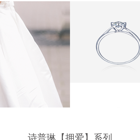
诗普琳【拥爱】系列