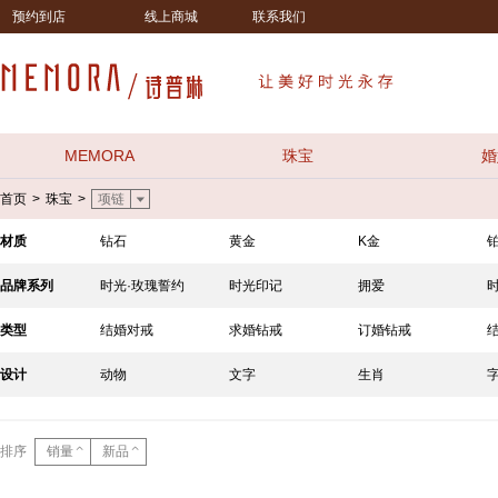
预约到店
线上商城
联系我们
MEMORA
珠宝
婚
首页
珠宝
>
>
项链
材质
钻石
黄金
K金
品牌系列
时光·玫瑰誓约
时光印记
拥爱
类型
结婚对戒
求婚钻戒
订婚钻戒
设计
动物
文字
生肖
排序
销量
新品