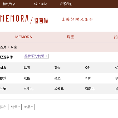
预约到店
线上商城
联系我们
MEMORA
珠宝
婚
首页
珠宝
>
品牌系列:拥爱
已选条件
材质
钻石
黄金
K金
款式
戒指
吊坠
耳饰
礼物
出生礼
成长礼
恋爱礼
排序
销量
新品